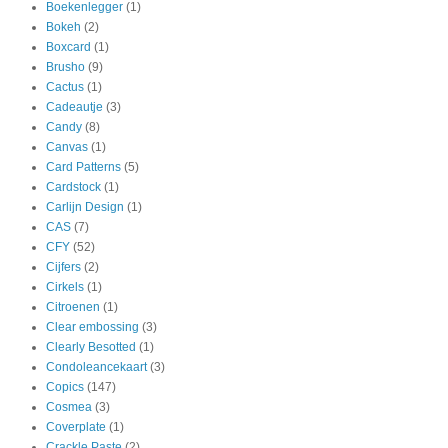
Boekenlegger
(1)
Bokeh
(2)
Boxcard
(1)
Brusho
(9)
Cactus
(1)
Cadeautje
(3)
Candy
(8)
Canvas
(1)
Card Patterns
(5)
Cardstock
(1)
Carlijn Design
(1)
CAS
(7)
CFY
(52)
Cijfers
(2)
Cirkels
(1)
Citroenen
(1)
Clear embossing
(3)
Clearly Besotted
(1)
Condoleancekaart
(3)
Copics
(147)
Cosmea
(3)
Coverplate
(1)
Crackle Paste
(2)