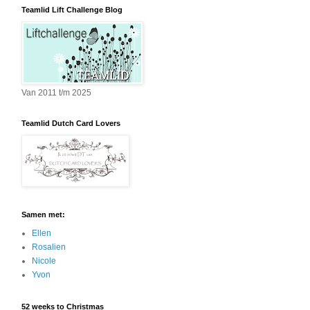
Teamlid Lift Challenge Blog
Van 2011 t/m 2025
Teamlid Dutch Card Lovers
Samen met:
Ellen
Rosalien
Nicole
Yvon
52 weeks to Christmas