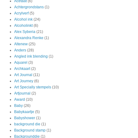
Acetaat
(6)
Achtergrondstans
(1)
Acrylverf
(5)
Alcohol ink
(24)
Alcoholinkt
(6)
Alex Syberia
(21)
Alexandra Renke
(1)
Altenew
(25)
Anders
(28)
Angled ink blending
(1)
Aquarel
(3)
Archkaart
(2)
Art Journal
(11)
Art Journey
(6)
Art Specially stempels
(10)
Artjournal
(2)
Award
(10)
Baby
(26)
Babykaartje
(5)
Babyshower
(1)
background die
(1)
Background stamp
(1)
Backgrounddie
(1)