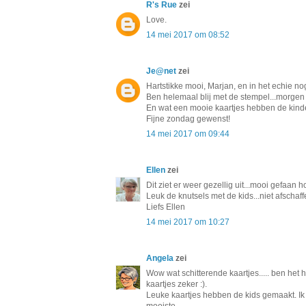
R's Rue
zei
Love.
14 mei 2017 om 08:52
Je@net
zei
Hartstikke mooi, Marjan, en in het echie no
Ben helemaal blij met de stempel...morgen
En wat een mooie kaartjes hebben de kind
Fijne zondag gewenst!
14 mei 2017 om 09:44
Ellen
zei
Dit ziet er weer gezellig uit...mooi gefaan ho
Leuk de knutsels met de kids...niet afschaff
Liefs Ellen
14 mei 2017 om 10:27
Angela
zei
Wow wat schitterende kaartjes..... ben het h
kaartjes zeker :).
Leuke kaartjes hebben de kids gemaakt. I
mooiste.....