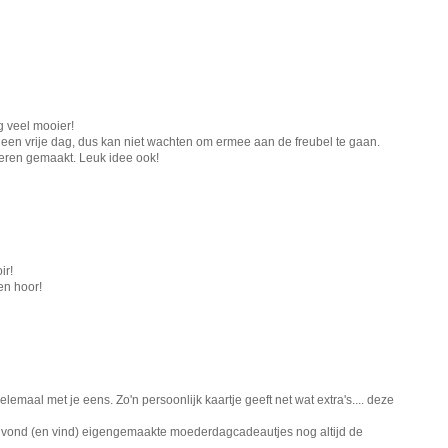
g veel mooier!
 een vrije dag, dus kan niet wachten om ermee aan de freubel te gaan.
eren gemaakt. Leuk idee ook!
ir!
en hoor!
elemaal met je eens. Zo'n persoonlijk kaartje geeft net wat extra's.... deze
k vond (en vind) eigengemaakte moederdagcadeautjes nog altijd de