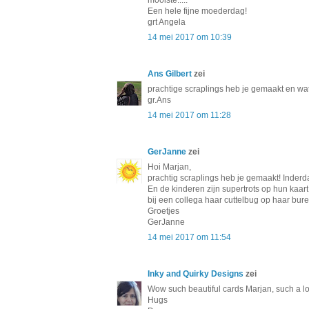
Een hele fijne moederdag!
grt Angela
14 mei 2017 om 10:39
Ans Gilbert
zei
prachtige scraplings heb je gemaakt en w
gr.Ans
14 mei 2017 om 11:28
GerJanne
zei
Hoi Marjan,
prachtig scraplings heb je gemaakt! Inderdaad
En de kinderen zijn supertrots op hun kaart.
bij een collega haar cuttelbug op haar bur
Groetjes
GerJanne
14 mei 2017 om 11:54
Inky and Quirky Designs
zei
Wow such beautiful cards Marjan, such a lo
Hugs