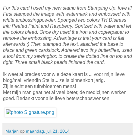
For this card I used my new stamp from Stamping Up, love it!
First stamped the image with watermark and embossed with
white embossingpowder. Sponged
two colors TH Distress
Ink: Peeled Paint and Raspberry
.
Spritzed with water and let
the colors bleed. Once dry used the iron and copierpaper to
remove the embossing. Advantage is that your card is flat
afterwards :) Then stamped the text, attached the base to
black and green cardstock. Adhered two tiny butterflies, used
a tool from my sewingbox to create the dotted line on top and
right. Three small black pearls finished the card.
Ik weet al precies voor wie deze kaart is ... voor mijn lieve
blog/mail vriendin Stella... ze is binnenkort jarig.
Zij is echt een tuin/bloemen mens!
Met mijn man gaat het al veel beter, de medicijnen werken
goed. Bedankt voor alle lieve beterschapswensen!
Marjan
op
maandag, juli 21, 2014