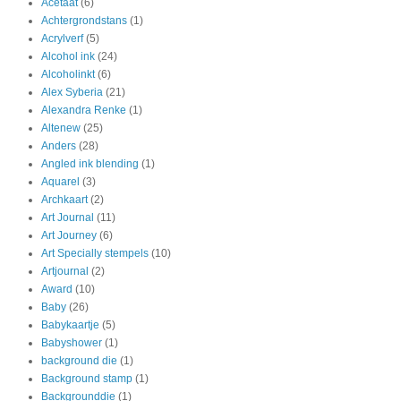
Acetaat
(6)
Achtergrondstans
(1)
Acrylverf
(5)
Alcohol ink
(24)
Alcoholinkt
(6)
Alex Syberia
(21)
Alexandra Renke
(1)
Altenew
(25)
Anders
(28)
Angled ink blending
(1)
Aquarel
(3)
Archkaart
(2)
Art Journal
(11)
Art Journey
(6)
Art Specially stempels
(10)
Artjournal
(2)
Award
(10)
Baby
(26)
Babykaartje
(5)
Babyshower
(1)
background die
(1)
Background stamp
(1)
Backgrounddie
(1)