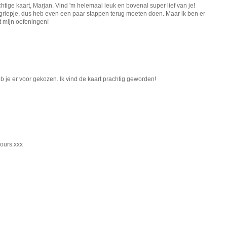
chtige kaart, Marjan. Vind 'm helemaal leuk en bovenal super lief van je!
riepje, dus heb even een paar stappen terug moeten doen. Maar ik ben er
t mijn oefeningen!
 je er voor gekozen. Ik vind de kaart prachtig geworden!
lours.xxx