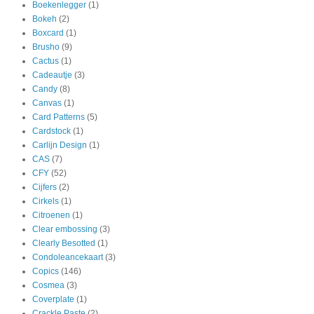
Boekenlegger
(1)
Bokeh
(2)
Boxcard
(1)
Brusho
(9)
Cactus
(1)
Cadeautje
(3)
Candy
(8)
Canvas
(1)
Card Patterns
(5)
Cardstock
(1)
Carlijn Design
(1)
CAS
(7)
CFY
(52)
Cijfers
(2)
Cirkels
(1)
Citroenen
(1)
Clear embossing
(3)
Clearly Besotted
(1)
Condoleancekaart
(3)
Copics
(146)
Cosmea
(3)
Coverplate
(1)
Crackle Paste
(2)