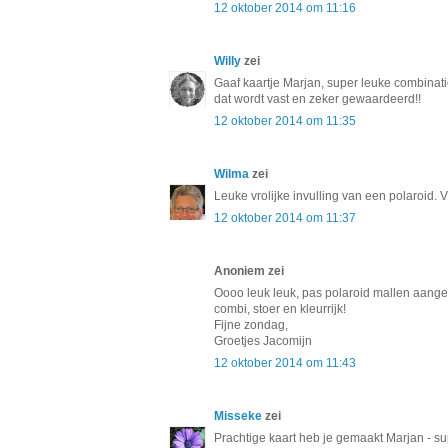
12 oktober 2014 om 11:16
Willy
zei
Gaaf kaartje Marjan, super leuke combinatie
dat wordt vast en zeker gewaardeerd!!
12 oktober 2014 om 11:35
Wilma
zei
Leuke vrolijke invulling van een polaroid. V
12 oktober 2014 om 11:37
Anoniem zei
Oooo leuk leuk, pas polaroid mallen aanges
combi, stoer en kleurrijk!
Fijne zondag,
Groetjes Jacomijn
12 oktober 2014 om 11:43
Misseke
zei
Prachtige kaart heb je gemaakt Marjan - s