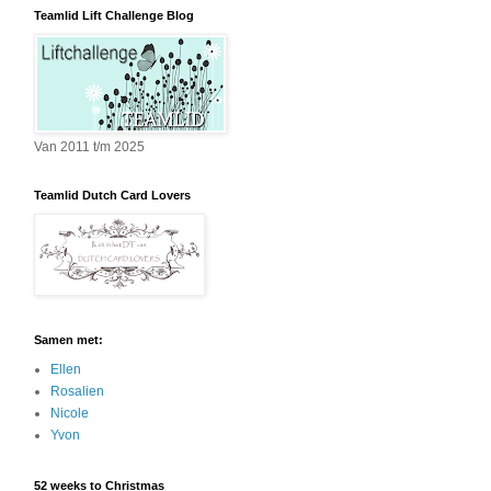
Teamlid Lift Challenge Blog
Van 2011 t/m 2025
Teamlid Dutch Card Lovers
Samen met:
Ellen
Rosalien
Nicole
Yvon
52 weeks to Christmas